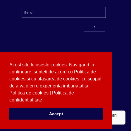
Acest site foloseste cookies. Navigand in
Copyright © German Optik 2023.
Webdesign by
continuare, sunteti de acord cu Politica de
Softimpera
cookies si cu plasarea de cookies, cu scopul
Politica de confidentialitate
|
Politica de utlizare
de a va oferi o experienta imbunatatita.
cookies
Politica de cookies
|
Politica de
Calea Dorobantilor nr. 184, Sector 1, Bucuresti
confidentialitate
+40212313507
|
+40212124789
Mail: office@germanoptik.com
Accept
Programari
Online
Click aici pentru
programare online