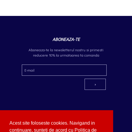
ABONEAZA-TE
Aboneaza-te la newsletterul nostru si primesti
reducere 10% la urmatoarea ta comanda
Acest site foloseste cookies. Navigand in
Copyright © German Optik 2023.
Webdesign by
continuare, sunteti de acord cu Politica de