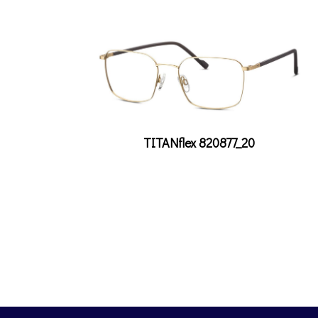
TITANflex 820877_20