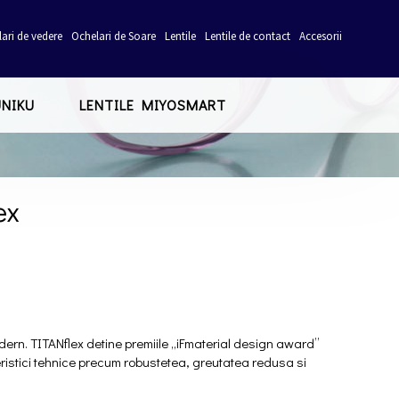
ari de vedere
Ochelari de Soare
Lentile
Lentile de contact
Accesorii
UNIKU
LENTILE MIYOSMART
ex
ern. TITANflex detine premiile „iFmaterial design award”
eristici tehnice precum robustetea, greutatea redusa si