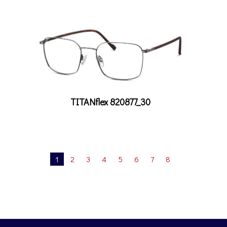
TITANflex 820877_30
1
2
3
4
5
6
7
8