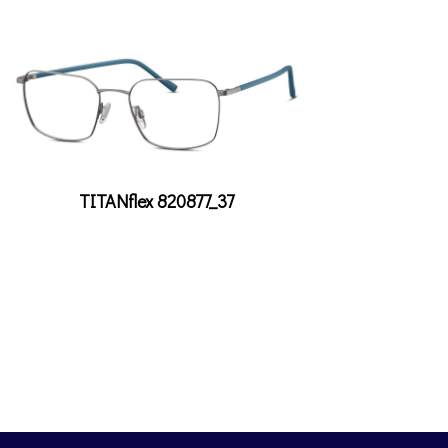
TITANflex 820877_37