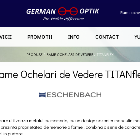
Rame ochel
VICII
PROMOTII
INFO
CONTACT
Y
PRODUSE
/
RAME OCHELARI DE VEDERE
/
TITANFLEX
ame Ochelari de Vedere TITANfl
care utilizeaza metalul cu memorie, cu un design sezonier masculin mod
re prezinta proprietatea de memorie a formei, combina o serie de caract
l in purtare.