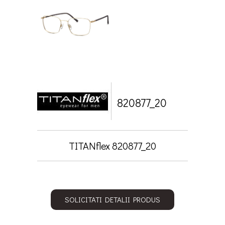
820877_20
TITANflex 820877_20
SOLICITATI DETALII PRODUS