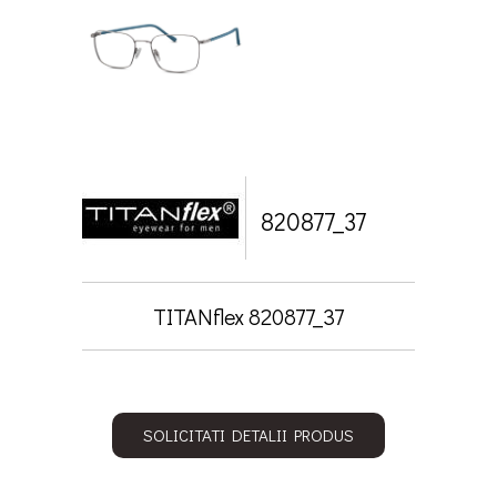
820877_37
TITANflex 820877_37
SOLICITATI DETALII PRODUS