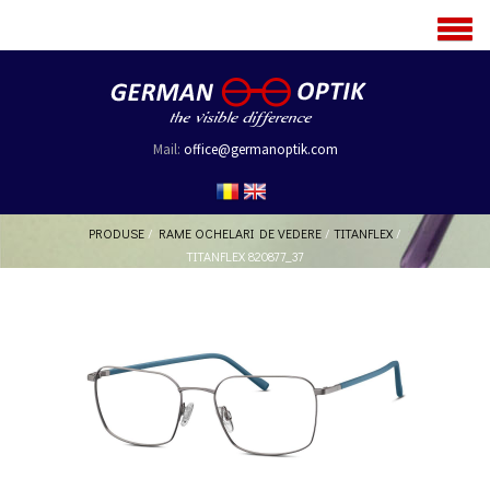
MENU
Mail:
office@germanoptik.com
PRODUSE
/
RAME OCHELARI DE VEDERE
/
TITANFLEX
/
TITANFLEX 820877_37