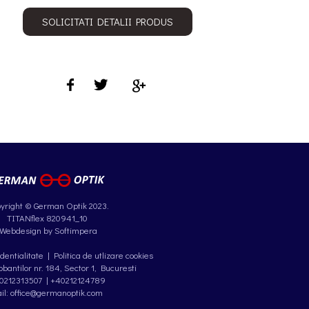
SOLICITATI DETALII PRODUS
yright © German Optik 2023.
TITANflex 820941_10
Webdesign by Softimpera
identialitate
|
Politica de utlizare cookies
antilor nr. 184, Sector 1, Bucuresti
0212313507
|
+40212124789
il: office@germanoptik.com