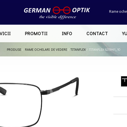
Rame ochel
VICII
PROMOTII
INFO
CONTACT
Y
PRODUSE
/
RAME OCHELARI DE VEDERE
/
TITANFLEX
/
TITANFLEX 820941_10