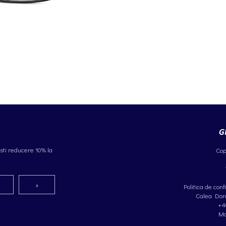
sti reducere 10% la
Cop
Politica de conf
Calea Dorob
+4
Ma