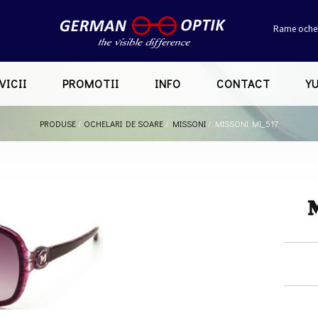
Rame ochel
VICII
PROMOTII
INFO
CONTACT
Y
PRODUSE
/
OCHELARI DE SOARE
/
MISSONI
/
MISSONI MI_517