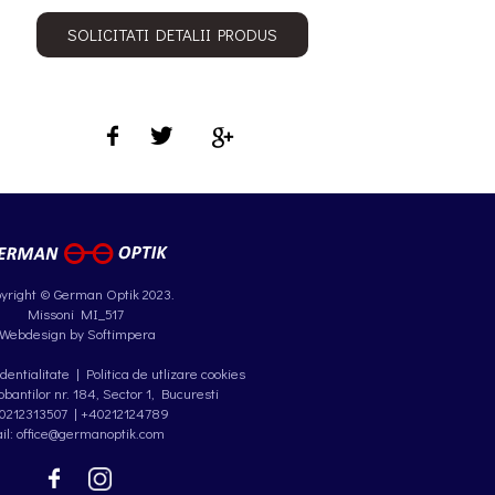
SOLICITATI DETALII PRODUS
yright © German Optik 2023.
Missoni MI_517
Webdesign by Softimpera
identialitate
|
Politica de utlizare cookies
antilor nr. 184, Sector 1, Bucuresti
0212313507
|
+40212124789
il: office@germanoptik.com