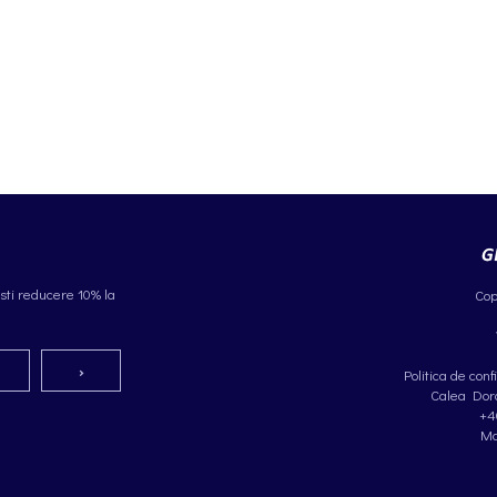
sti reducere 10% la
Cop
Politica de conf
Calea Dorob
+4
Ma